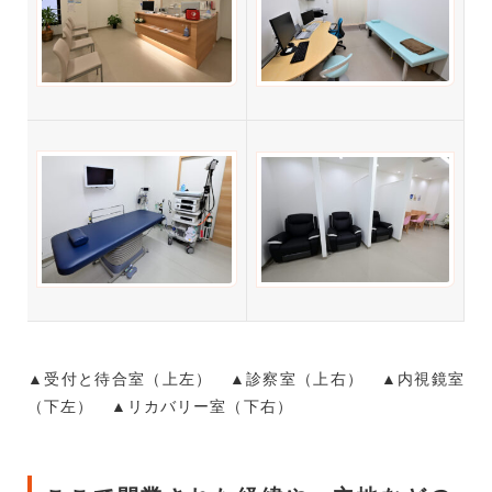
▲受付と待合室（上左） ▲診察室（上右） ▲内視鏡室
（下左） ▲リカバリー室（下右）