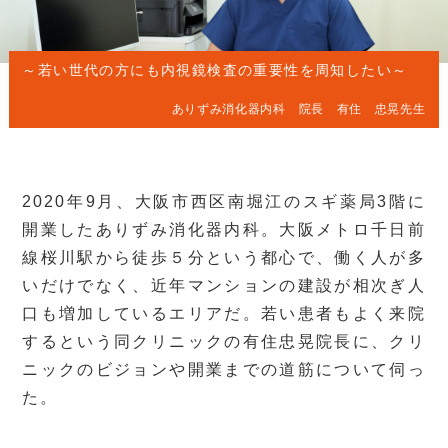
～若い世代の方にも内視鏡検査の重要性を周知したい～
ありずみ消化器内科
院長 有住 忠晃先生
2020年9月、大阪市西区南堀江のスギ薬局3階に
開業したありずみ消化器内科。大阪メトロ千日前
線桜川駅から徒歩５分という都心で、働く人が多
いだけでなく、近年マンションの建設が相次ぎ人
口も増加しているエリアだ。若い患者もよく来院
するという同クリニックの有住忠晃院長に、クリ
ニックのビジョンや開業までの道筋について伺っ
た。