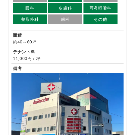
眼科
皮膚科
耳鼻咽喉科
整形外科
歯科
その他
面積
約40～60坪
テナント料
11,000円 / 坪
備考