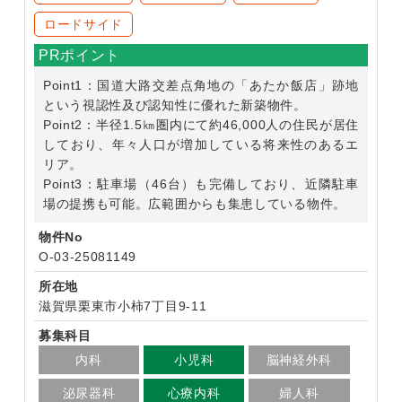
ロードサイド
PRポイント
Point1：国道大路交差点角地の「あたか飯店」跡地
という視認性及び認知性に優れた新築物件。
Point2：半径1.5㎞圏内にて約46,000人の住民が居住
しており、年々人口が増加している将来性のあるエ
リア。
Point3：駐車場（46台）も完備しており、近隣駐車
場の提携も可能。広範囲からも集患している物件。
物件No
O-03-25081149
所在地
滋賀県栗東市小柿7丁目9-11
募集科目
内科
小児科
脳神経外科
泌尿器科
心療内科
婦人科