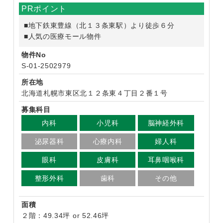
PRポイント
■地下鉄東豊線（北１３条東駅）より徒歩６分
■人気の医療モール物件
物件No
S-01-2502979
所在地
北海道札幌市東区北１２条東４丁目２番１号
募集科目
内科
小児科
脳神経外科
泌尿器科
心療内科
婦人科
眼科
皮膚科
耳鼻咽喉科
整形外科
歯科
その他
面積
２階：49.34坪 or 52.46坪