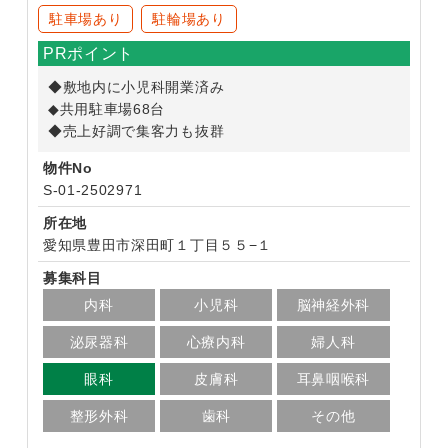
駐車場あり
駐輪場あり
PRポイント
◆敷地内に小児科開業済み
◆共用駐車場68台
◆売上好調で集客力も抜群
物件No
S-01-2502971
所在地
愛知県豊田市深田町１丁目５５−１
募集科目
内科
小児科
脳神経外科
泌尿器科
心療内科
婦人科
眼科
皮膚科
耳鼻咽喉科
整形外科
歯科
その他