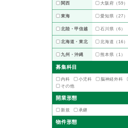
関西
大阪府（59）
東海
愛知県（27）
北陸・甲信越
石川県（6）
北海道・東北
北海道（16）
九州・沖縄
熊本県（1）
募集科目
内科
小児科
脳神経外科
その他
開業形態
新規
承継
物件形態