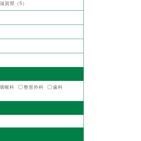
滋賀県（5）
咽喉科
整形外科
歯科