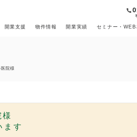
0
開業支援
物件情報
開業実績
セミナー・WE
科医院様
院様
います