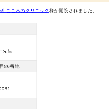
科 こころのクリニック
様が開院されました。
生
一先生
目86番地
0
0081