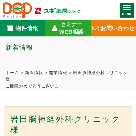
MENU
セミナー
物件情報
お問い合わせ
WEB相談
新着情報
ホーム
>
新着情報
>
開業情報
>
岩田脳神経外科クリニック
様
ご開院おめでとうございます
岩田脳神経外科クリニック
様