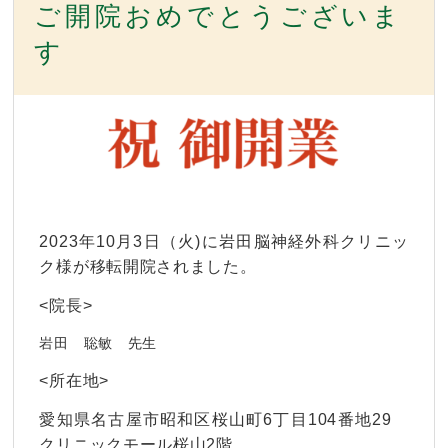
ご開院おめでとうございま
す
2023年10月3
日（火)に岩田脳神経外科クリニッ
ク
様
が移転開院されました。
<院長>
岩田 聡敏
先生
<所在地>
愛知県名古屋市昭和区桜山町6丁目104番地29
クリニックモール桜山2階