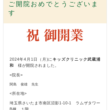
ご開院おめでとうございま
す
2024年4月1
日（月)に
キッズクリニック武蔵浦
和
様
が開院されました。
<院長>
関島 俊雄
先生
<所在地>
埼玉県さいたま市南区沼影1-10-1 ラムザタワー
B棟 １階