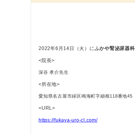
2022年6月14日（火）に
ふかや腎泌尿器科
<院長>
深谷 孝介先生
<所在地>
愛知県名古屋市緑区鳴海町字細根118番地45
<URL>
https://fukaya-uro-cl.com/