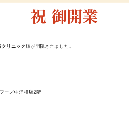
器クリニック
様
が開院されました。
クフーズ中浦和店2階