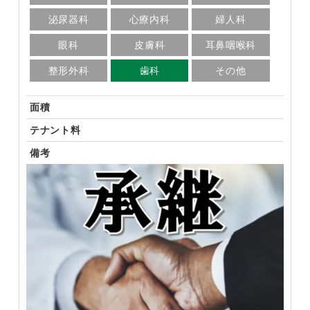
泌尿器科
心療内科
婦人科
眼科
皮膚科
耳鼻咽喉科
整形外科
歯科
その他
面積
テナント料
備考