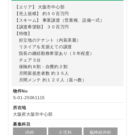
【エリア】 大阪市中心部
【売上規模】 約５０百万円
【スキーム】 事業譲渡（営業権、設備一式）
【譲渡希望額】 ３０百万円
【特徴】
好立地のテナント（内装美麗）
リタイアを見据えての譲渡
院長の継続勤務希望あり（５年程度）
チェア３台
保険約８割：自費約２割
月間新規患者数 約３５人
月間メンテ 約１２０人（延べ数）
物件No
S-01-25061115
所在地
大阪府大阪市中心部
募集科目
内科
小児科
脳神経外科