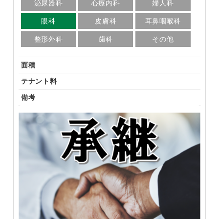
泌尿器科
心療内科
婦人科
眼科
皮膚科
耳鼻咽喉科
整形外科
歯科
その他
面積
テナント料
備考