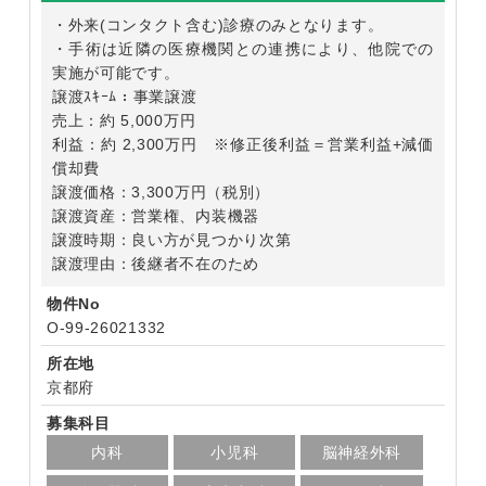
・外来(コンタクト含む)診療のみとなります。
・手術は近隣の医療機関との連携により、他院での
実施が可能です。
譲渡ｽｷｰﾑ：事業譲渡
売上：約 5,000万円
利益：約 2,300万円 ※修正後利益＝営業利益+減価
償却費
譲渡価格：3,300万円（税別）
譲渡資産：営業権、内装機器
譲渡時期：良い方が見つかり次第
譲渡理由：後継者不在のため
物件No
O-99-26021332
所在地
京都府
募集科目
内科
小児科
脳神経外科