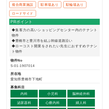
複合商業施設
駐車場あり
駐輪場あり
ロードサイド
PRポイント
◆集客力の高いショッピングセンター内のテナント
物件
◆豊橋市と豊川市を結ぶ幹線道路沿い
◆ローコスト開業をされたい先生におすすめテナン
ト物件
物件No
S-01-1907014
所在地
愛知県豊橋市下地町
募集科目
内科
小児科
脳神経外科
泌尿器科
心療内科
婦人科