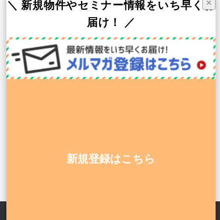
×
＼ 新規物件やセミナー情報をいち早くお
届け！ ／
スギ薬局
スギ薬局グループお客様サイト
スギメディカル株式会社（WEB支援）
株式会社MCS（総合HR）
株式会社CoMediCs（医療機関支援）
株式会社グロウス（医療機器販売）
株式会社昭和メディカ・ジャパン（建設・設計）
0120-911-545
平日 9:00〜18:00
新規登録はこちら
開業のご相談・お問い合わせ
Copyright © DCP solution CO., LTD. All Rights Reserved.