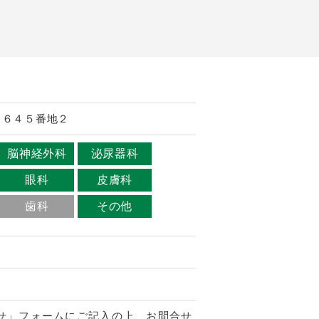
目６４５番地２
脳神経外科
泌尿器科
眼科
皮膚科
歯科
その他
せ」フォームにご記入の上、お問合せ