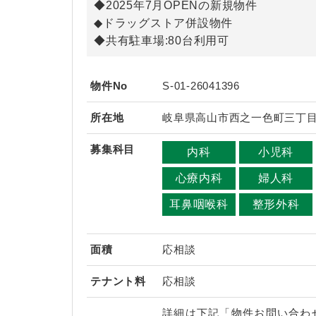
◆2025年7月OPENの新規物件
◆ドラッグストア併設物件
◆共有駐車場:80台利用可
物件No
S-01-26041396
所在地
岐阜県高山市西之一色町三丁
募集科目
内科
小児科
心療内科
婦人科
耳鼻咽喉科
整形外科
面積
応相談
テナント料
応相談
詳細は下記「物件お問い合わ