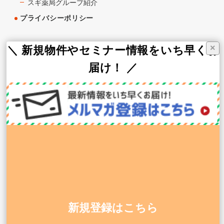
スギ薬局グループ紹介
プライバシーポリシー
×
グループ会社
＼ 新規物件やセミナー情報をいち早くお
届け！ ／
スギ薬局
スギ薬局グループお客様サイト
スギメディカル株式会社（WEB支援）
株式会社MCS（総合HR）
株式会社CoMediCs（医療機関支援）
株式会社グロウス（医療機器販売）
株式会社昭和メディカ・ジャパン（建設・設計）
0120-911-545
平日 9:00〜18:00
新規登録はこちら