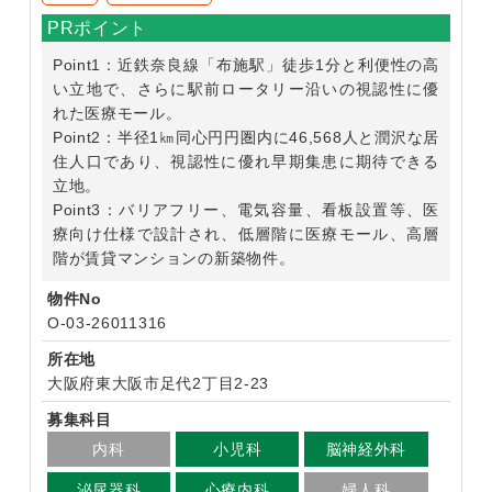
PRポイント
Point1：近鉄奈良線「布施駅」徒歩1分と利便性の高
い立地で、さらに駅前ロータリー沿いの視認性に優
れた医療モール。
Point2：半径1㎞同心円円圏内に46,568人と潤沢な居
住人口であり、視認性に優れ早期集患に期待できる
立地。
Point3：バリアフリー、電気容量、看板設置等、医
療向け仕様で設計され、低層階に医療モール、高層
階が賃貸マンションの新築物件。
物件No
O-03-26011316
所在地
大阪府東大阪市足代2丁目2-23
募集科目
内科
小児科
脳神経外科
泌尿器科
心療内科
婦人科