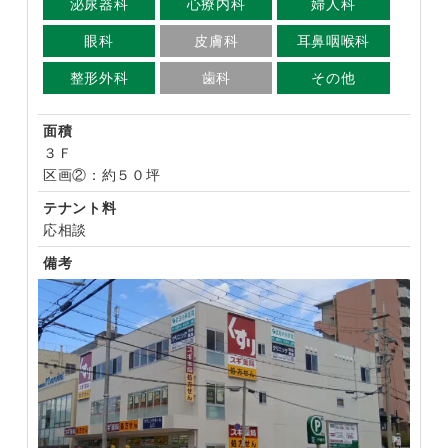
泌尿器科
心療内科
婦人科
眼科
皮膚科
耳鼻咽喉科
整形外科
歯科
その他
面積
３Ｆ
区画②：約５０坪
テナント料
応相談
備考