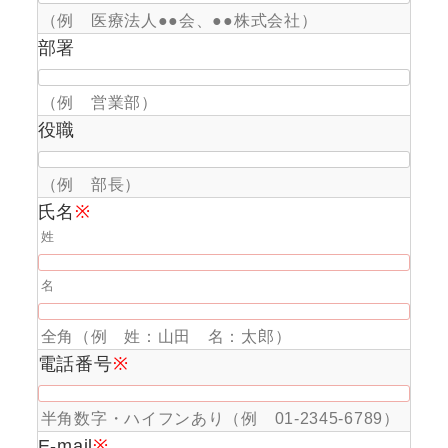
（例 医療法人●●会、●●株式会社）
部署
（例 営業部）
役職
（例 部長）
氏名
※
姓
名
全角（例 姓：山田 名：太郎）
電話番号
※
半角数字・ハイフンあり（例 01-2345-6789）
E-mail
※