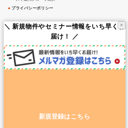
プライバシーポリシー
グループ会社
×
＼ 新規物件やセミナー情報をいち早くお
届け！ ／
スギ薬局
スギ薬局グループお客様サイト
スギメディカル株式会社（WEB支援）
株式会社MCS（総合HR）
株式会社CoMediCs（医療機関支援）
株式会社グロウス（医療機器販売）
株式会社昭和メディカ・ジャパン（建設・設計）
0120-911-545
平日 9:00〜18:00
新規登録はこちら