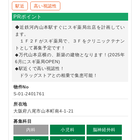
駅近
高い視認性
PRポイント
◆近鉄河内山本駅すぐにスギ薬局出店を計画してい
ます。
１Ｆ２Ｆがスギ薬局で、３Ｆをクリニックテナン
トとして募集予定です！
◆万代山本店横の、新築の建物となります！(2025年
6月にスギ薬局OPEN)
◆駅近くで高い視認性！
ドラッグストアとの相乗で集患可能！
物件No
S-01-2401761
所在地
大阪府八尾市山本町南4-1-21
募集科目
内科
小児科
脳神経外科