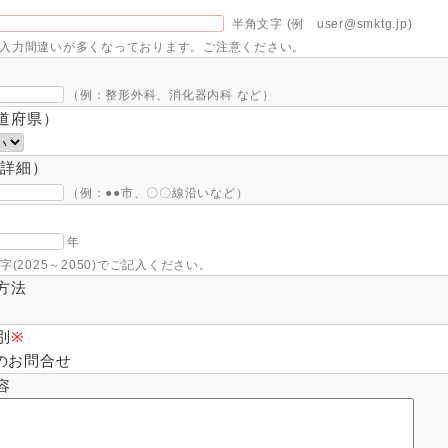
半角文字 (例 user@smktg.jp)
レスの入力間違いが多くなっております。ご注意ください。
（例：整形外科、消化器内科 など）
道府県）
（詳細）
（例：●●市、〇〇線沿いなど）
年
(2025～2050)でご記入ください。
方法
別
※
のお問合せ
容