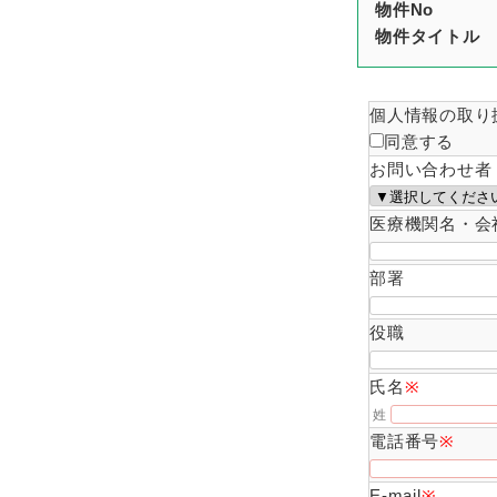
物件No
物件タイトル
個人情報の取り
同意する
お問い合わせ者
医療機関名・会
部署
役職
氏名
※
姓
電話番号
※
E-mail
※