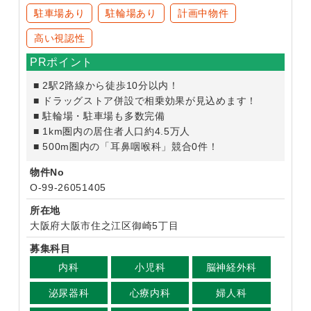
駐車場あり
駐輪場あり
計画中物件
高い視認性
PRポイント
■ 2駅2路線から徒歩10分以内！​
■ ドラッグストア併設で相乗効果が見込めます！​
■ 駐輪場・駐車場も多数完備​
■ 1km圏内の居住者人口約4.5万人​
■ 500m圏内の「耳鼻咽喉科」競合0件！​
物件No
O-99-26051405
所在地
大阪府大阪市住之江区御崎5丁目
募集科目
内科
小児科
脳神経外科
泌尿器科
心療内科
婦人科