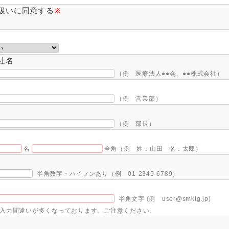
扱いに同意する
※
社名
（例 医療法人●●会、●●株式会社）
（例 営業部）
（例 部長）
名
全角（例 姓：山田 名：太郎）
半角数字・ハイフンあり（例 01-2345-6789）
半角文字 (例 user@smktg.jp)
レスの入力間違いが多くなっております。ご注意ください。