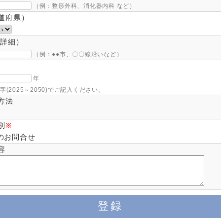
（例：整形外科、消化器内科 など）
道府県）
（詳細）
（例：●●市、〇〇線沿いなど）
年
(2025～2050)でご記入ください。
方法
別
※
のお問合せ
容