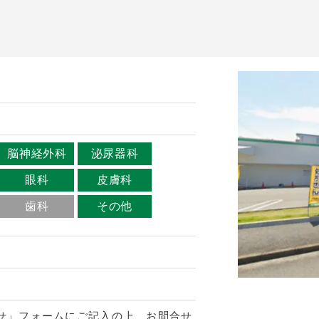
脳神経外科
泌尿器科
眼科
皮膚科
歯科
その他
せ」フォームにご記入の上、お問合せ