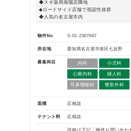
◆スギ薬局南陽店隣地
◆ロードサイド店舗で視認性抜群
◆人気の名古屋市内
物件No
S-01-2307667
所在地
愛知県名古屋市港区七反野
募集科目
内科
小児科
心療内科
婦人科
耳鼻咽喉科
整形外科
面積
応相談
テナント料
応相談
詳細は下記「物件お問い合わ