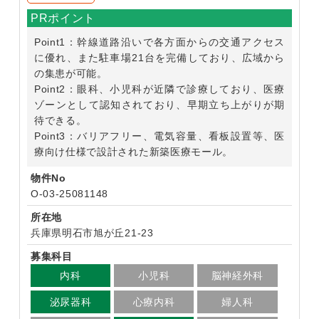
PRポイント
Point1：幹線道路沿いで各方面からの交通アクセス
に優れ、また駐車場21台を完備しており、広域から
の集患が可能。
Point2：眼科、小児科が近隣で診療しており、医療
ゾーンとして認知されており、早期立ち上がりが期
待できる。
Point3：バリアフリー、電気容量、看板設置等、医
療向け仕様で設計された新築医療モール。
物件No
O-03-25081148
所在地
兵庫県明石市旭が丘21-23
募集科目
内科
小児科
脳神経外科
泌尿器科
心療内科
婦人科