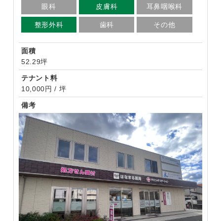
眼科
皮膚科
耳鼻咽喉科
整形外科
歯科
その他
面積
52.29坪
テナント料
10,000円 / 坪
備考