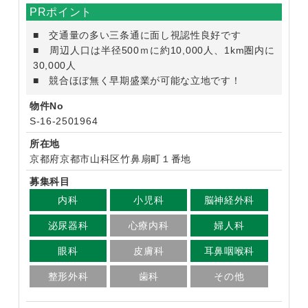
PRポイント
■ 交通量の多い三条通に面し視認性良好です
■ 周辺人口は半径500ｍに約10,000人、1km圏内に
30,000人
■ 競合ほぼ無く早期盛業が可能な立地です！
物件No
S-16-2501964
所在地
京都府京都市山科区竹鼻扇町１番地
募集科目
内科
小児科
脳神経外科
泌尿器科
心療内科
婦人科
眼科
皮膚科
耳鼻咽喉科
整形外科
歯科
その他