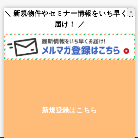
グループ会社
×
＼ 新規物件やセミナー情報をいち早くお
届け！ ／
スギ薬局
スギ薬局グループお客様サイト
スギメディカル株式会社（WEB支援）
株式会社MCS（総合HR）
株式会社CoMediCs（医療機関支援）
株式会社グロウス（医療機器販売）
株式会社昭和メディカ・ジャパン（建設・設計）
0120-911-545
平日 9:00〜18:00
新規登録はこちら
開業のご相談・お問い合わせ