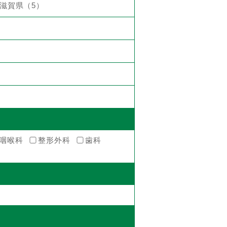
滋賀県（5）
咽喉科
整形外科
歯科