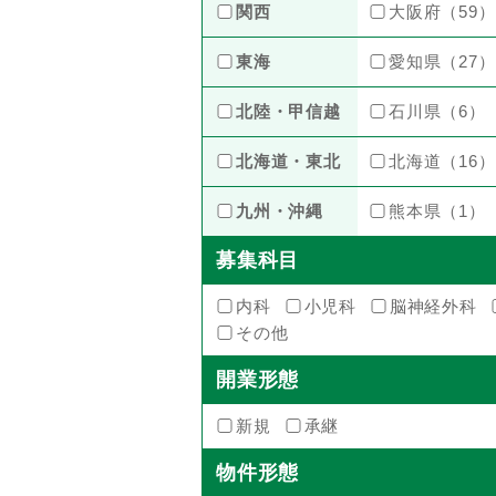
関西
大阪府（59）
東海
愛知県（27）
北陸・甲信越
石川県（6）
北海道・東北
北海道（16）
九州・沖縄
熊本県（1）
募集科目
内科
小児科
脳神経外科
その他
開業形態
新規
承継
物件形態