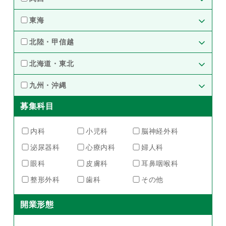
埼玉県（16）
千葉県（6）
大阪府（59）
兵庫県（24）
東海
群馬県（2）
茨城県（1）
京都府（15）
奈良県（3）
愛知県（27）
岐阜県（6）
北陸・甲信越
滋賀県（5）
三重県（6）
静岡県（6）
石川県（6）
富山県（5）
北海道・東北
福井県（3）
長野県（2）
北海道（16）
福島県（1）
九州・沖縄
宮城県（5）
募集科目
熊本県（1）
福岡県（2）
内科
小児科
脳神経外科
泌尿器科
心療内科
婦人科
眼科
皮膚科
耳鼻咽喉科
整形外科
歯科
その他
開業形態