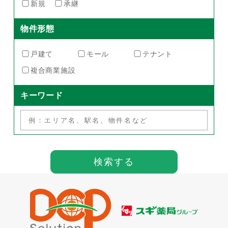
新規
承継
物件形態
戸建て
モール
テナント
複合商業施設
キーワード
検索する