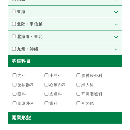
埼玉県（15）
千葉県（6）
大阪府（59）
兵庫県（24）
東海
群馬県（2）
茨城県（1）
京都府（15）
奈良県（3）
愛知県（27）
岐阜県（6）
北陸・甲信越
滋賀県（5）
三重県（6）
静岡県（6）
石川県（6）
富山県（5）
北海道・東北
福井県（3）
長野県（2）
北海道（16）
福島県（1）
九州・沖縄
宮城県（5）
募集科目
熊本県（1）
福岡県（2）
内科
小児科
脳神経外科
泌尿器科
心療内科
婦人科
眼科
皮膚科
耳鼻咽喉科
整形外科
歯科
その他
開業形態