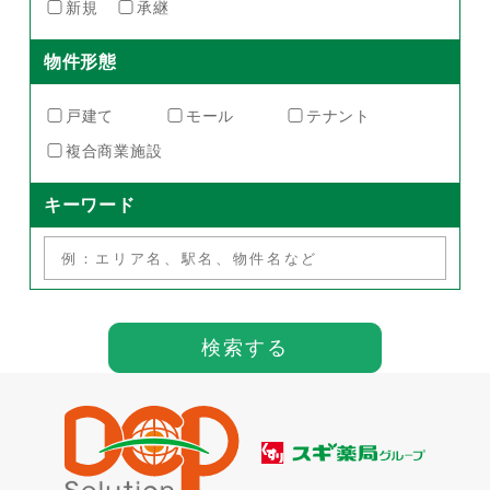
新規
承継
物件形態
戸建て
モール
テナント
複合商業施設
キーワード
検索する